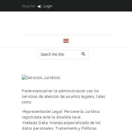
Register
Login
NOSOTROS
ADMINISTRACIÓN PH
ARRENDAMIENTO
VENTA
CONTACTO
PUBLICACIONES
Parte esencial en la administración son los
servicios de atención de asuntos legales, tales
como:
•Representación Legal: Personería Jurídica
registrada ante la Alcaldía local.
•Habeas Data: manejo especializado de los
datos personales. Tratamiento y Políticas